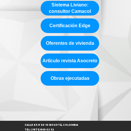
Sistema Liviano:
consultor Camacol
Certificación Edge
Oferentes de vivienda
Artículo revista Asocreto
Obras ejecutadas
CALLE 63 # 30-10 BOGOTÁ, COLOMBIA
TEL: (+57 1) 805 02 32